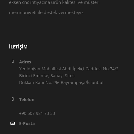
eksen cnc ihtiyacına ürün kalitesi ve müşteri
memnuniyeti ile destek vermekteyiz.
İLETIŞIM
Adres
Yenidoğan Mahallesi Abdi İpekçi Caddesi No:74/2
Birinci Emintaş Sanayi Sitesi
Dükkan Kapı No:296 Bayrampaşa/İstanbul
Telefon
+90 507 981 73 33
E-Posta