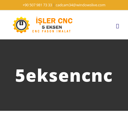
Skip
+90 507 981 73 33
|
cadcam34@windowslive.com
to
content
5eksencnc